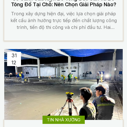
Tông Đổ Tại Chỗ: Nên Chọn Giải Pháp Nào?
Trong xây dựng hiện đại, việc lựa chọn giải pháp
kết cấu ảnh hưởng trực tiếp đến chất lượng công
trình, tiến độ thi công và chi phí đầu tư. Hai
phương án phổ biến nhất hiện nay là cấu kiện bê
tông đúc sẵn và bê tông đổ tại chỗ. Mỗi giải pháp
đều […]
31
12
TIN NHÀ XƯỞNG