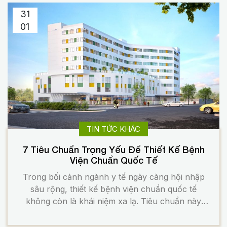
31
01
TIN TỨC KHÁC
7 Tiêu Chuẩn Trọng Yếu Để Thiết Kế Bệnh
Viện Chuẩn Quốc Tế
Trong bối cảnh ngành y tế ngày càng hội nhập
sâu rộng, thiết kế bệnh viện chuẩn quốc tế
không còn là khái niệm xa lạ. Tiêu chuẩn này
không chỉ dành cho các bệnh viện cao cấp hay
dự án có vốn đầu tư nước ngoài. Nó đang trở