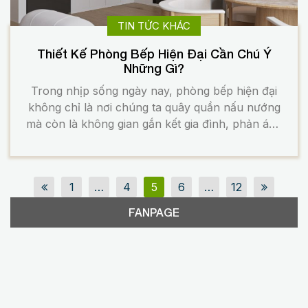
TIN TỨC KHÁC
Thiết Kế Phòng Bếp Hiện Đại Cần Chú Ý
Những Gì?
Trong nhịp sống ngày nay, phòng bếp hiện đại
không chỉ là nơi chúng ta quây quần nấu nướng
mà còn là không gian gắn kết gia đình, phản ánh
rõ phong cách sống của gia chủ. Một thiết kế
bếp đẹp thôi là chưa đủ, mà cần đảm bảo công
năng, an toàn, tiện […]
1
…
4
5
6
…
12
FANPAGE