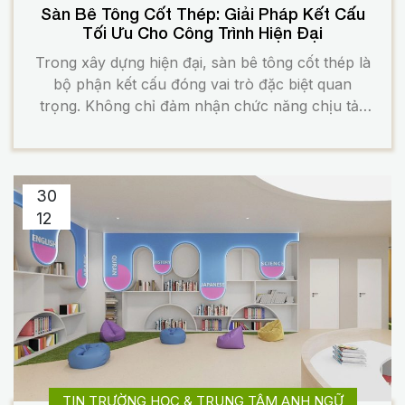
Sàn Bê Tông Cốt Thép: Giải Pháp Kết Cấu
Tối Ưu Cho Công Trình Hiện Đại
Trong xây dựng hiện đại, sàn bê tông cốt thép là
bộ phận kết cấu đóng vai trò đặc biệt quan
trọng. Không chỉ đảm nhận chức năng chịu tải,
sàn còn ảnh hưởng trực tiếp đến độ bền, công
năng và tuổi thọ công trình. Với khả năng chịu
lực cao, tính linh hoạt […]
30
12
TIN TRƯỜNG HỌC & TRUNG TÂM ANH NGỮ