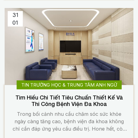
thành yêu cầu tất yếu […]
31
01
TIN TRƯỜNG HỌC & TRUNG TÂM ANH NGỮ
Tìm Hiểu Chi Tiết Tiêu Chuẩn Thiết Kế Và
Thi Công Bệnh Viện Đa Khoa
Trong bối cảnh nhu cầu chăm sóc sức khỏe
ngày càng tăng cao, bệnh viện đa khoa không
chỉ cần đáp ứng yêu cầu điều trị. Hone hết, còn
phải đảm bảo an toàn, kiểm soát nhiễm khuẩn và