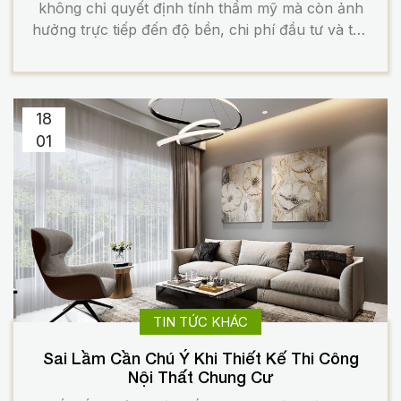
không chỉ quyết định tính thẩm mỹ mà còn ảnh
hưởng trực tiếp đến độ bền, chi phí đầu tư và trải
nghiệm sống lâu dài. Một căn hộ có thể được bố
trí hợp lý, thiết kế đẹp, nhưng nếu lựa chọn sai
[…]
18
01
TIN TỨC KHÁC
Sai Lầm Cần Chú Ý Khi Thiết Kế Thi Công
Nội Thất Chung Cư