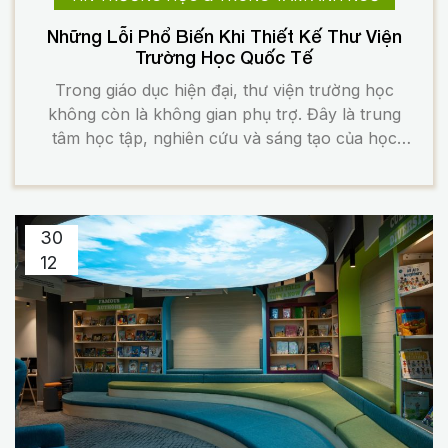
Những Lỗi Phổ Biến Khi Thiết Kế Thư Viện
Trường Học Quốc Tế
Trong giáo dục hiện đại, thư viện trường học
không còn là không gian phụ trợ. Đây là trung
tâm học tập, nghiên cứu và sáng tạo của học
sinh. Với các trường học quốc tế, vai trò này
càng rõ ràng hơn. Thư viện cần hỗ trợ tư duy tự
học, học tập cộng […]
30
12