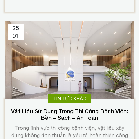
với công trình dân dụng thông thường, thiết kế thi
công bệnh viện là lĩnh vực có yêu cầu đặc thù
cao, liên quan trực […]
25
01
TIN TỨC KHÁC
Vật Liệu Sử Dụng Trong Thi Công Bệnh Viện:
Bền – Sạch – An Toàn
Trong lĩnh vực thi công bệnh viện, vật liệu xây
dựng không đơn thuần là yếu tố hoàn thiện công