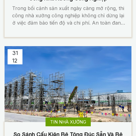
Trong bối cảnh sản xuất ngày càng mở rộng, thi
công nhà xưởng công nghiệp không chỉ dừng lại
ở việc đảm bảo tiến độ và chi phí. An toàn đang
trở thành tiêu chuẩn cốt lõi, ảnh hưởng trực tiếp
đến con người, tài sản và khả năng vận hành
bền vững của doanh […]
31
12
TIN NHÀ XƯỞNG
So Sánh Cấu Kiện Bê Tông Đúc Sẵn Và Bê