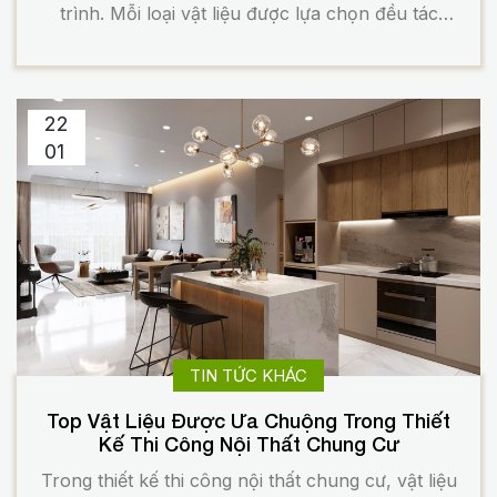
trình. Mỗi loại vật liệu được lựa chọn đều tác
động trực tiếp đến mức độ an toàn y tế. Cũng
như khả năng kiểm soát nhiễm khuẩn và hiệu
quả vận hành lâu dài […]
22
01
TIN TỨC KHÁC
Top Vật Liệu Được Ưa Chuộng Trong Thiết
Kế Thi Công Nội Thất Chung Cư
Trong thiết kế thi công nội thất chung cư, vật liệu