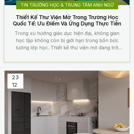
TIN TRƯỜNG HỌC & TRUNG TÂM ANH NGỮ
Thiết Kế Thư Viện Mở Trong Trường Học
Quốc Tế: Ưu Điểm Và Ứng Dụng Thực Tiễn
Trong xu hướng giáo dục hiện đại, không gian
học tập không còn bị giới hạn trong bốn bức
tường lớp học. Thiết kế thư viện mở đang trở
thành lựa chọn ưu tiên của nhiều trường học
quốc tế nhờ khả năng khơi gợi tư duy, thúc đẩy
tương tác và nuôi dưỡng tinh […]
23
12