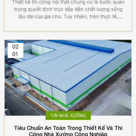
Thiết kế thi công nội thất chung cư là bước quan
trọng quyết định trực tiếp đến chất lượng sống
lâu dài của gia chủ. Tuy nhiên, trên thực tế,
không ít căn hộ dù được đầu tư chi phí lớn
nhưng khi hoàn thiện lại rơi vào tình trạng ở
không tiện, nhanh chán, […]
02
01
TIN NHÀ XƯỞNG
Tiêu Chuẩn An Toàn Trong Thiết Kế Và Thi
Công Nhà Xưởng Công Nghiệp