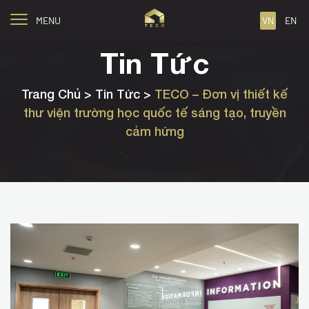
MENU
VN
EN
Tin Tức
Trang Chủ
> Tin Tức >
TECO – Đơn vị thiết kế
thư viện trường học quốc tế sáng tạo, truyền
cảm hứng