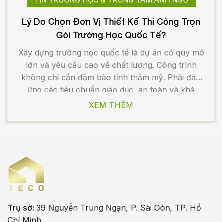
Lý Do Chọn Đơn Vị Thiết Kế Thi Công Trọn
Gói Trường Học Quốc Tế?
Xây dựng trường học quốc tế là dự án có quy mô
lớn và yêu cầu cao về chất lượng. Công trình
không chỉ cần đảm bảo tính thẩm mỹ. Phải đáp
ứng các tiêu chuẩn giáo dục, an toàn và khả
năng vận hành lâu dài. Chính vì vậy, việc lựa
XEM THÊM
chọn đơn vị […]
Trụ sở:
39 Nguyễn Trung Ngạn, P. Sài Gòn, TP. Hồ
Chí Minh