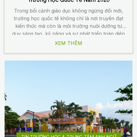
Trong bối cảnh giáo dục không ngừng đổi mới,
trường học quốc tế không chỉ là nơi truyền đạt
kiến thức mà còn là môi trường nuôi dưỡng tư
duy sáng tạo, kỹ năng và sự phát triển toàn diện
của học sinh. Chính vì vậy, thiết kế trường học
XEM THÊM
cũng đang chuyển mình mạnh […]
TIN TRƯỜNG HỌC & TRUNG TÂM ANH NGỮ