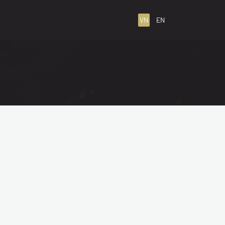
VN
EN