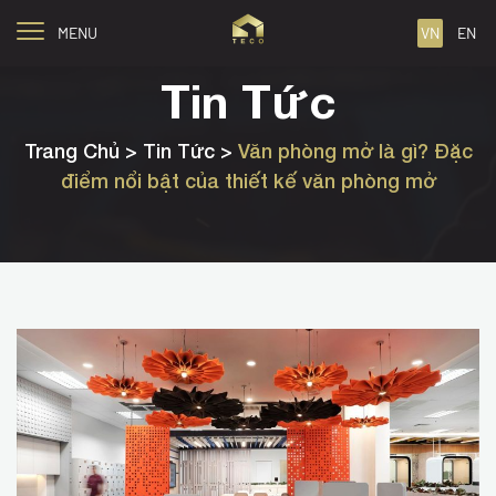
MENU
VN
EN
Tin Tức
Trang Chủ
> Tin Tức >
Văn phòng mở là gì? Đặc
điểm nổi bật của thiết kế văn phòng mở