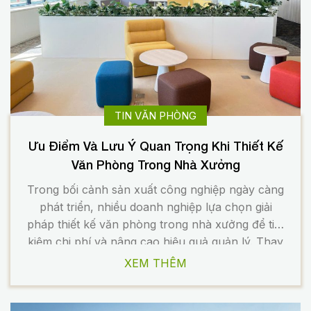
TIN VĂN PHÒNG
Ưu Điểm Và Lưu Ý Quan Trọng Khi Thiết Kế
Văn Phòng Trong Nhà Xưởng
Trong bối cảnh sản xuất công nghiệp ngày càng
phát triển, nhiều doanh nghiệp lựa chọn giải
pháp thiết kế văn phòng trong nhà xưởng để tiết
kiệm chi phí và nâng cao hiệu quả quản lý. Thay
vì xây dựng khu văn phòng riêng biệt, mô hình
XEM THÊM
nhà xưởng kết hợp văn phòng mang […]