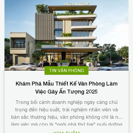
TIN VĂN PHÒNG
Khám Phá Mẫu Thiết Kế Văn Phòng Làm
Việc Gây Ấn Tượng 2025
Trong bối cảnh doanh nghiệp ngày càng chú
trọng đến hiệu suất, trải nghiệm nhân viên và
bản sắc thương hiệu, văn phòng không chỉ là nơi
làm việc mà còn là “ngôi nhà thứ hai” nuôi dưỡng
sáng tạo và gắn kết đội ngũ. trong bài viết dưới