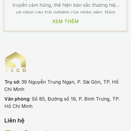
truyền cảm hứng, thể hiện bản sắc thương hiệu
và nâng cao trải nghiệm của nhân viên. Năm
2025, xu hướng thiết kế văn phòng tại Việt Nam
XEM THÊM
và thế giới hướng đến sự kết […]
Trụ sở:
39 Nguyễn Trung Ngạn, P. Sài Gòn, TP. Hồ
Chí Minh
Văn phòng:
Số 85, Đường số 19, P. Bình Trưng, TP.
Hồ Chí Minh
Liên hệ