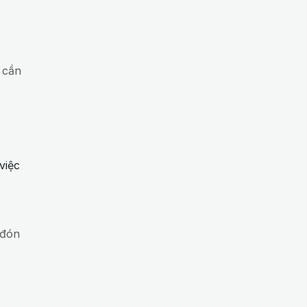
 cần
việc
 đón