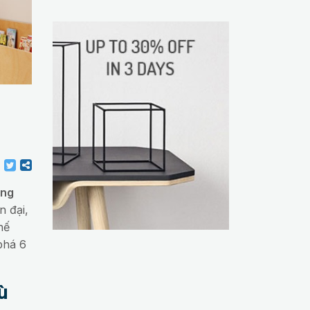
ung
n đại,
hế
há 6
ù