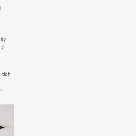
i
này
 ý
 tích
t