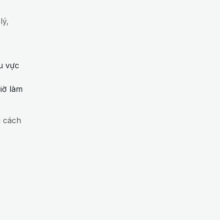
lý,
hu vực
giờ làm
g cách