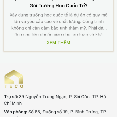
Gói Trường Học Quốc Tế?
Xây dựng trường học quốc tế là dự án có quy mô
lớn và yêu cầu cao về chất lượng. Công trình
không chỉ cần đảm bảo tính thẩm mỹ. Phải đáp
ứng các tiêu chuẩn giáo dục, an toàn và khả
năng vận hành lâu dài. Chính vì vậy, việc lựa
XEM THÊM
chọn đơn vị […]
Trụ sở:
39 Nguyễn Trung Ngạn, P. Sài Gòn, TP. Hồ
Chí Minh
Văn phòng:
Số 85, Đường số 19, P. Bình Trưng, TP.