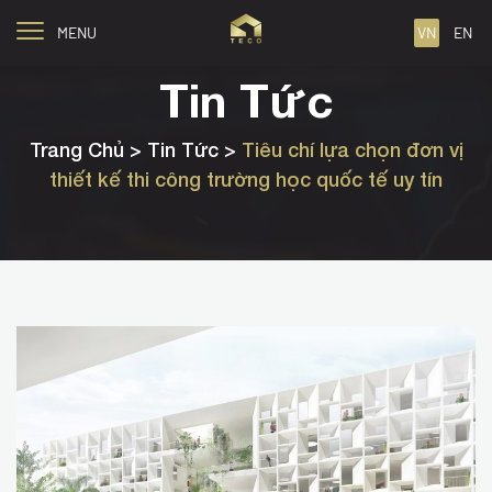
MENU
VN
EN
Tin Tức
Trang Chủ
> Tin Tức >
Tiêu chí lựa chọn đơn vị
thiết kế thi công trường học quốc tế uy tín