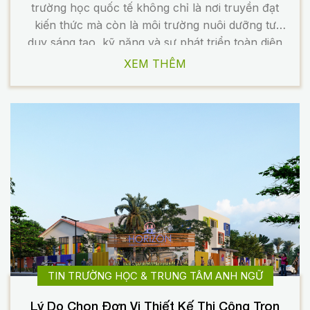
trường học quốc tế không chỉ là nơi truyền đạt
kiến thức mà còn là môi trường nuôi dưỡng tư
duy sáng tạo, kỹ năng và sự phát triển toàn diện
của học sinh. Chính vì vậy, thiết kế trường học
XEM THÊM
cũng đang chuyển mình mạnh […]
TIN TRƯỜNG HỌC & TRUNG TÂM ANH NGỮ
Lý Do Chọn Đơn Vị Thiết Kế Thi Công Trọn